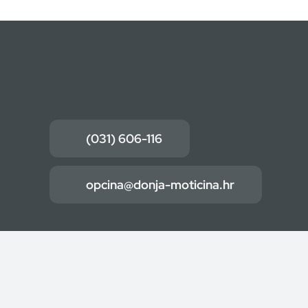
(031) 606-116
opcina@donja-moticina.hr