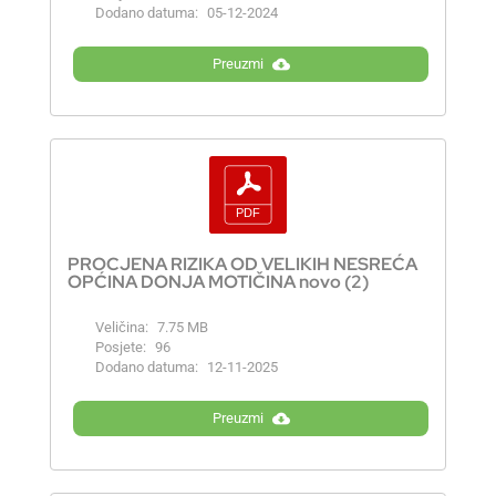
Dodano datuma:
05-12-2024
Preuzmi
PROCJENA RIZIKA OD VELIKIH NESREĆA
OPĆINA DONJA MOTIČINA novo (2)
Veličina:
7.75 MB
Posjete:
96
Dodano datuma:
12-11-2025
Preuzmi