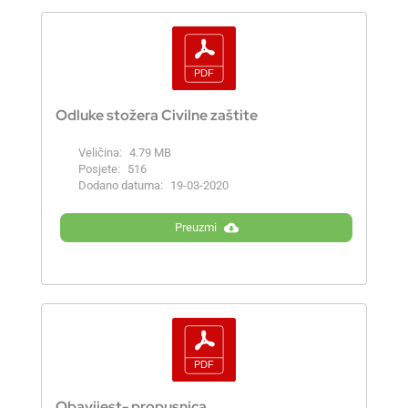
Odluke stožera Civilne zaštite
Veličina:
4.79 MB
Posjete:
516
Dodano datuma:
19-03-2020
Preuzmi
Obavijest- propusnica