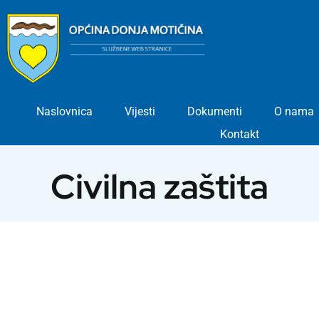
Skip
to
content
Naslovnica
Vijesti
Dokumenti
O nama
Kontakt
Civilna zaštita