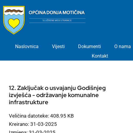
Skip
to
content
Naslovnica
Vijesti
Dokumenti
O nama
Kontakt
12. Zaključak o usvajanju Godišnjeg
izvješća - održavanje komunalne
infrastrukture
Veličina datoteke: 408.95 KB
Kreirano: 31-03-2025
Izmjena: 31-03-2025