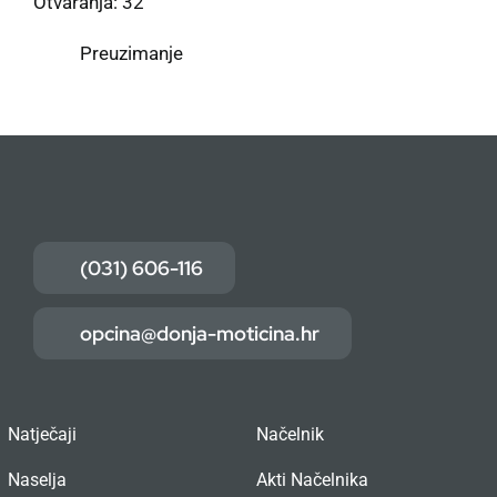
Otvaranja: 32
Preuzimanje
(031) 606-116
opcina@donja-moticina.hr
Natječaji
Načelnik
Naselja
Akti Načelnika