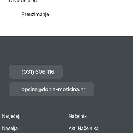
Otvaranja: 40
Preuzimanje
(031) 606-116
opcina@donja-moticina.hr
Natječaji
Načelnik
Naselja
Akti Načelnika