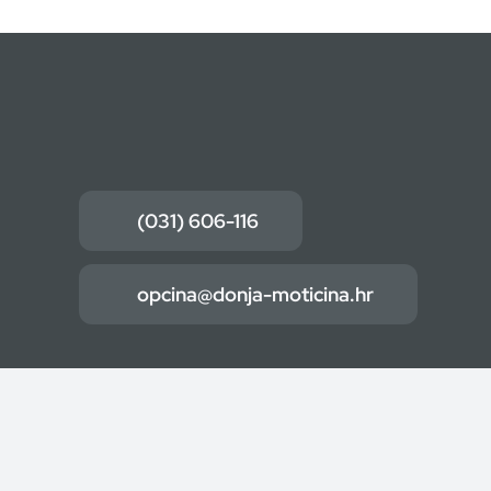
(031) 606-116
opcina@donja-moticina.hr