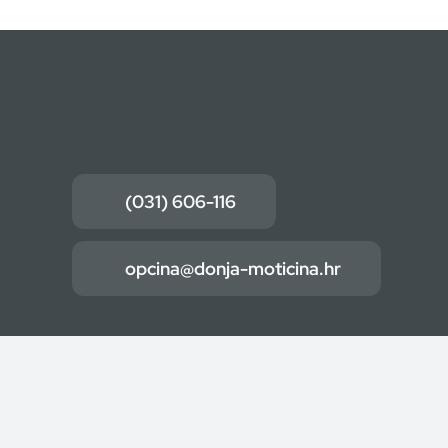
(031) 606-116
opcina@donja-moticina.hr