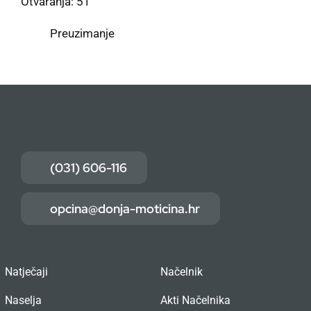
Otvaranja: 51
Preuzimanje
(031) 606-116
opcina@donja-moticina.hr
Natječaji
Načelnik
Naselja
Akti Načelnika