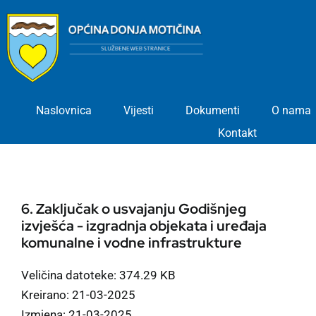
Skip
to
content
Naslovnica
Vijesti
Dokumenti
O nama
Kontakt
6. Zaključak o usvajanju Godišnjeg
izvješća - izgradnja objekata i uređaja
komunalne i vodne infrastrukture
Veličina datoteke: 374.29 KB
Kreirano: 21-03-2025
Izmjena: 21-03-2025