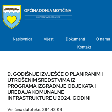
Skip
to
content
Naslovnica
Vijesti
Dokumenti
O nama
Kontakt
9. GODIŠNJE IZVJEŠĆE O PLANIRANIM I
UTROŠENIM SREDSTVIMA IZ
PROGRAMA IZGRADNJE OBJEKATA I
UREĐAJA KOMUNALNE
INFRASTRUKTURE U 2024. GODINI
Veličina datoteke: 384.43 KB