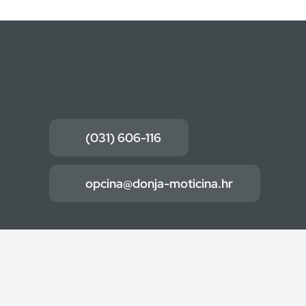
(031) 606-116
opcina@donja-moticina.hr