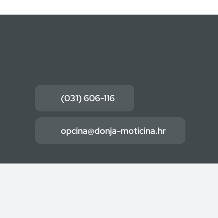
(031) 606-116
opcina@donja-moticina.hr