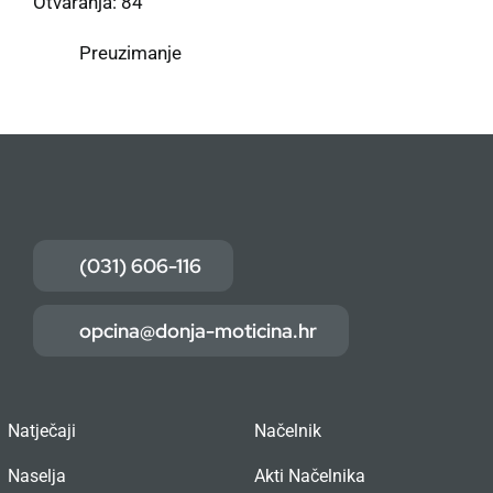
Otvaranja: 84
Preuzimanje
(031) 606-116
opcina@donja-moticina.hr
Natječaji
Načelnik
Naselja
Akti Načelnika