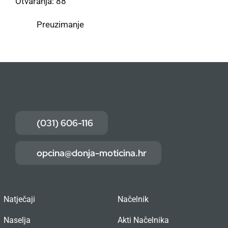
Otvaranja: 88
Preuzimanje
(031) 606-116
opcina@donja-moticina.hr
Natječaji
Načelnik
Naselja
Akti Načelnika