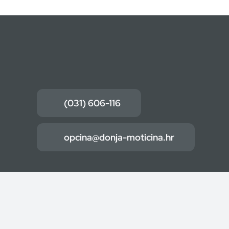
(031) 606-116
opcina@donja-moticina.hr