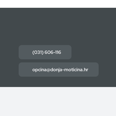
(031) 606-116
opcina@donja-moticina.hr