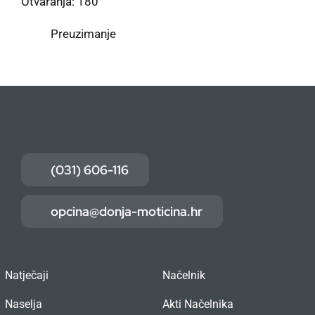
Otvaranja: 180
Preuzimanje
(031) 606-116
opcina@donja-moticina.hr
Natječaji
Načelnik
Naselja
Akti Načelnika