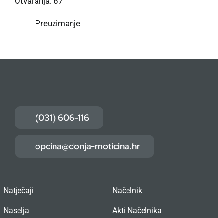
Otvaranja: 67
Preuzimanje
(031) 606-116
opcina@donja-moticina.hr
Natječaji
Načelnik
Naselja
Akti Načelnika