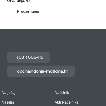
Otvaranja: 93
Preuzimanje
(031) 606-116
opcina@donja-moticina.hr
Natječaji
Načelnik
Naselja
Akti Načelnika