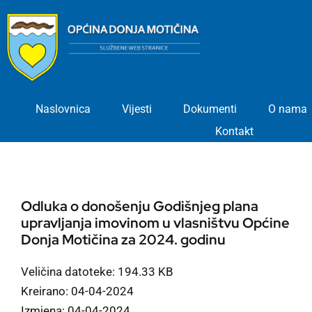
Skip
to
content
Naslovnica
Vijesti
Dokumenti
O nama
Kontakt
Odluka o donošenju Godišnjeg plana
upravljanja imovinom u vlasništvu Općine
Donja Motičina za 2024. godinu
Veličina datoteke: 194.33 KB
Kreirano: 04-04-2024
Izmjena: 04-04-2024