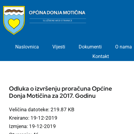
Skip
to
content
Naslovnica
Vijesti
Dokumenti
O nama
Kontakt
Odluka o izvršenju proračuna Općine
Donja Motičina za 2017. Godinu
Veličina datoteke: 219.87 KB
Kreirano: 19-12-2019
Izmjena: 19-12-2019