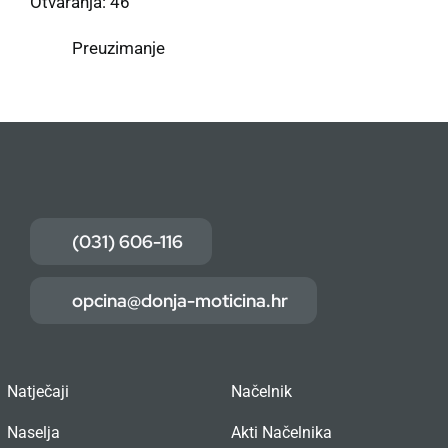
Otvaranja: 46
Preuzimanje
(031) 606-116
opcina@donja-moticina.hr
Natječaji
Načelnik
Naselja
Akti Načelnika