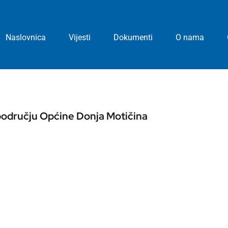
Naslovnica
Vijesti
Dokumenti
O nama
području Općine Donja Motičina