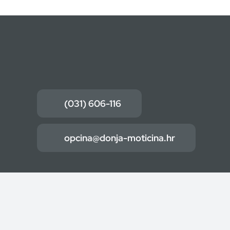
(031) 606-116
opcina@donja-moticina.hr