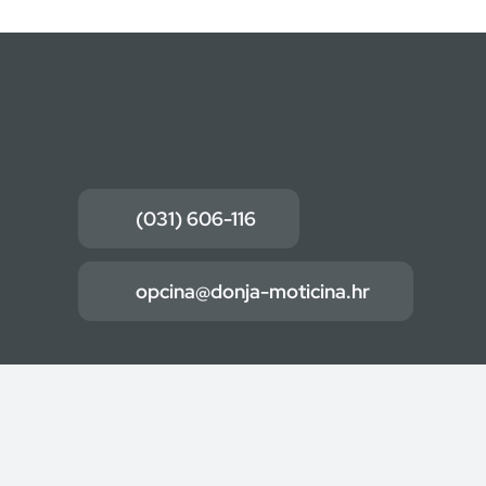
(031) 606-116
opcina@donja-moticina.hr