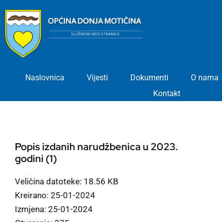
Skip
to
content
Naslovnica
Vijesti
Dokumenti
O nama
Kontakt
Popis izdanih narudžbenica u 2023.
godini (1)
Veličina datoteke: 18.56 KB
Kreirano: 25-01-2024
Izmjena: 25-01-2024