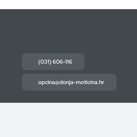
(031) 606-116
opcina@donja-moticina.hr