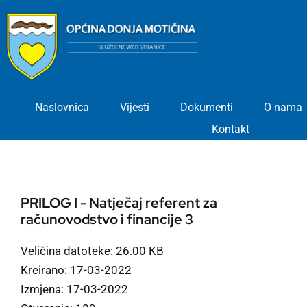
Skip
to
content
Naslovnica
Vijesti
Dokumenti
O nama
Kontakt
PRILOG I - Natječaj referent za
računovodstvo i financije 3
Veličina datoteke: 26.00 KB
Kreirano: 17-03-2022
Izmjena: 17-03-2022