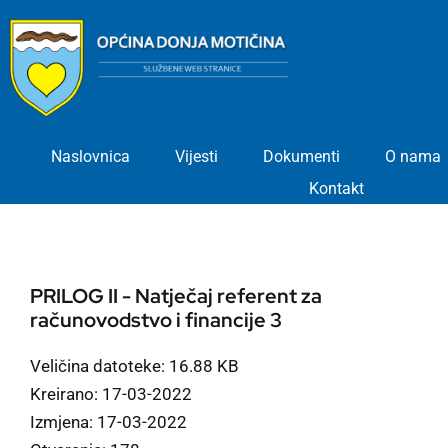
Skip
to
content
Naslovnica
Vijesti
Dokumenti
O nama
Kontakt
PRILOG II - Natječaj referent za
računovodstvo i financije 3
Veličina datoteke: 16.88 KB
Kreirano: 17-03-2022
Izmjena: 17-03-2022