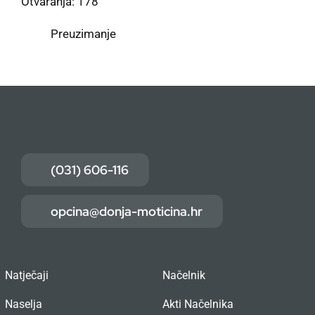
Otvaranja: 178
Preuzimanje
(031) 606-116
opcina@donja-moticina.hr
Natječaji
Načelnik
Naselja
Akti Načelnika