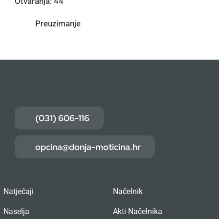
Otvaranja: 44
Preuzimanje
(031) 606-116
opcina@donja-moticina.hr
Natječaji
Načelnik
Naselja
Akti Načelnika