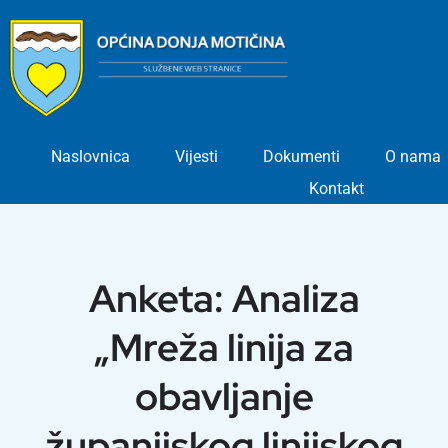
Skip
to
content
Naslovnica
Vijesti
Dokumenti
O nama
Kontakt
Anketa: Analiza
„Mreža linija za
obavljanje
županijskog linijskog