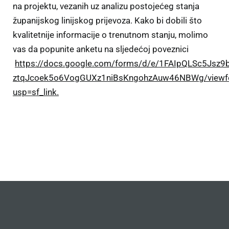
na projektu, vezanih uz analizu postojećeg stanja
županijskog linijskog prijevoza. Kako bi dobili što
kvalitetnije informacije o trenutnom stanju, molimo
vas da popunite anketu na sljedećoj poveznici
https://docs.google.com/forms/d/e/1FAIpQLSc5Jsz9
ztqJcoek5o6VogGUXz1niBsKngohzAuw46NBWg/viewf
usp=sf_link
.