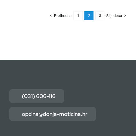
Prethodna
Slijedeća
1
2
3
(031) 606-116
opcina@donja-moticina.hr