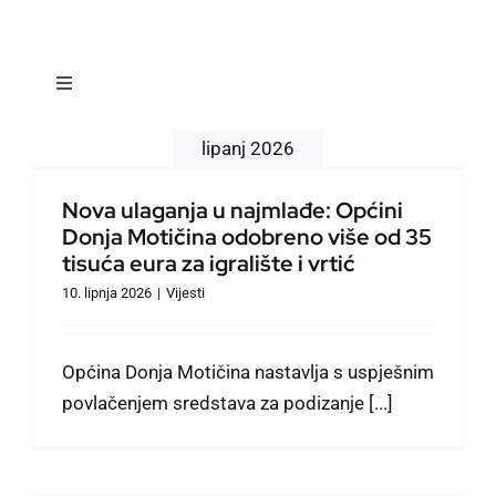
Toggle
Navigation
Vijesti
lipanj 2026
Nova ulaganja u najmlađe: Općini
Dokumenti
Donja Motičina odobreno više od 35
tisuća eura za igralište i vrtić
Naselja
10. lipnja 2026
|
Vijesti
Događanja
Općina Donja Motičina nastavlja s uspješnim
povlačenjem sredstava za podizanje [...]
Prostorno planiranje