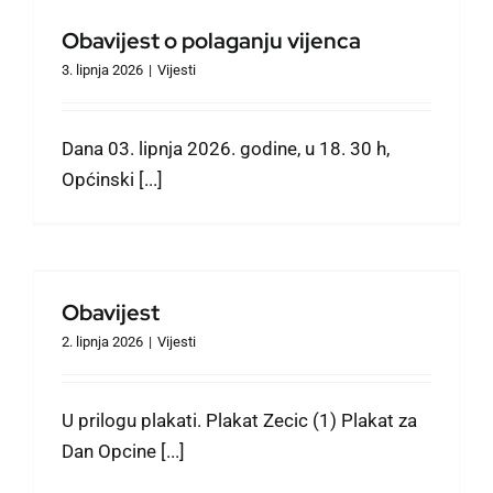
Službeno informiranje
Obavijest o polaganju vijenca
3. lipnja 2026
|
Vijesti
Izbori
Dana 03. lipnja 2026. godine, u 18. 30 h,
Natječaji
Općinski [...]
Savjet mladih
Zaželi
Obavijest
2. lipnja 2026
|
Vijesti
Civilna zaštita
U prilogu plakati. Plakat Zecic (1) Plakat za
Oglasi
Dan Opcine [...]