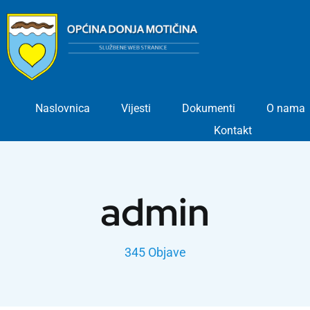
Skip
to
content
Naslovnica
Vijesti
Dokumenti
O nama
Kontakt
admin
345 Objave