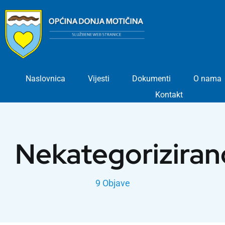
Skip
to
content
Naslovnica
Vijesti
Dokumenti
O nama
Kontakt
Nekategoriziran
9 Objave