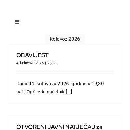
Toggle
Navigation
Vijesti
kolovoz 2026
OBAVIJEST
Dokumenti
4. kolovoza 2026
|
Vijesti
Naselja
Dana 04. kolovoza 2026. godine u 19,30
sati, Općinski načelnik [...]
Događanja
Prostorno planiranje
OTVORENI JAVNI NATJEČAJ za