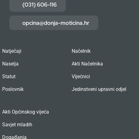
(031) 606-116
opcina@donja-moticina.hr
Natječaji
Načelnik
Naselja
Akti Načelnika
Statut
Vijećnici
Poslovnik
Jedinstveni upravni odjel
Akti Općinskog vijeća
Savjet mladih
Događanja