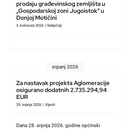
prodaju građevinskog zemljišta u
Službeno informiranje
„Gospodarskoj zoni Jugoistok“ u
Donjoj Motičini
Izbori
3. kolovoza 2026
|
Natječaji
Natječaji
Savjet mladih
srpanj 2026
Zaželi
Za nastavak projekta Aglomeracije
osigurano dodatnih 2.735.294,94
EUR
Civilna zaštita
29. srpnja 2026
|
Vijesti
Oglasi
Dana 28. srpnja 2026. godine općinski