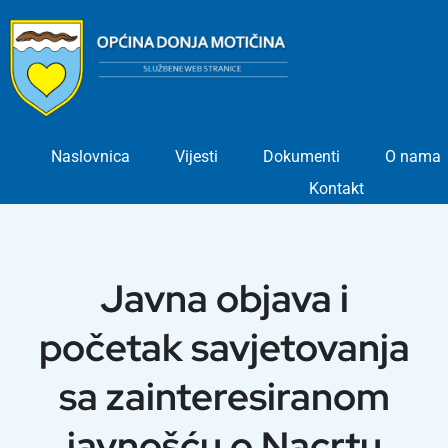
Skip
to
content
Naslovnica
Vijesti
Dokumenti
O nama
Kontakt
Javna objava i
početak savjetovanja
sa zainteresiranom
javnošću o Nacrtu