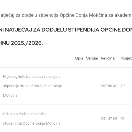
natječaj za dodjelu stipendija Općine Donja Motičina za akade
NI NATJEČAJ ZA DODJELU STIPENDIJA OPĆINE D
INU 2025./2026.
v
Opis
Verzija
Veličina
Posje
Prijedlog liste kandidata za dodjelu 
stipendije studentima Općine Donja 
267.86 KB
79
Motičina
Odluka o dodjeli stipendija 
241.47 KB
59
studentima Općine Donja Motičina