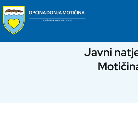
Skip
to
content
Javni natj
Motičin