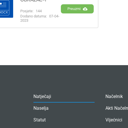
Preuzmi
Posjete:
144
Dodano datuma:
07-04-
2023
Natječaji
Načelnik
Naselja
Akti Načel
Statut
Vijećnici