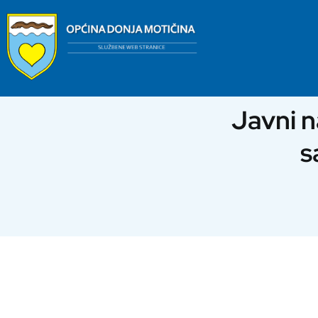
Skip
to
content
Javni n
s