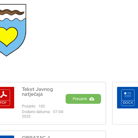
Tekst Javnog
natječaja
Preuzmi
Posjete:
182
Dodano datuma:
07-04-
2023
OBRAZAC-1