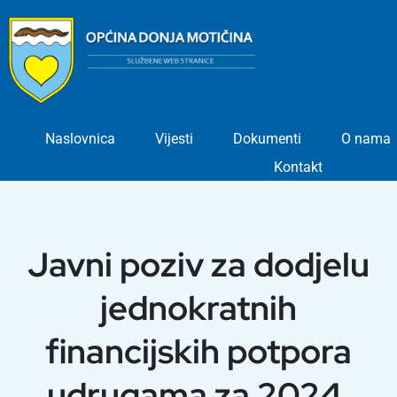
Skip
to
content
Naslovnica
Vijesti
Dokumenti
O nama
Kontakt
Javni poziv za dodjelu
jednokratnih
financijskih potpora
udrugama za 2024.