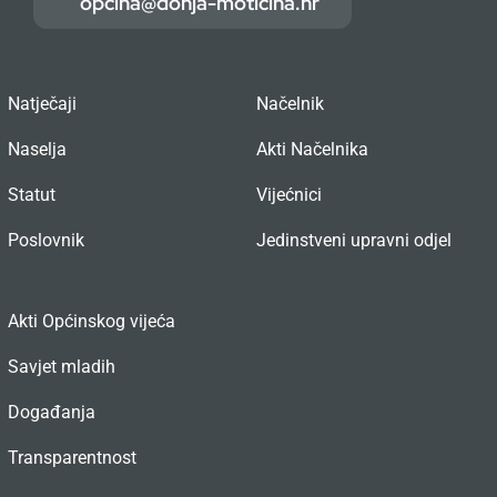
opcina@donja-moticina.hr
Natječaji
Načelnik
Naselja
Akti Načelnika
Statut
Vijećnici
Poslovnik
Jedinstveni upravni odjel
Akti Općinskog vijeća
Savjet mladih
Događanja
Transparentnost