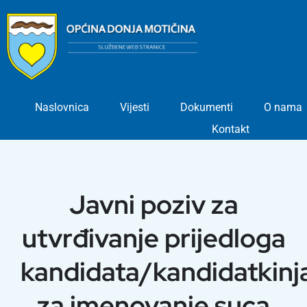
Skip
to
content
Naslovnica
Vijesti
Dokumenti
O nama
Kontakt
Javni poziv za
utvrđivanje prijedloga
kandidata/kandidatkinj
za imenovanje suca