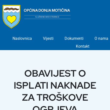
Skip
to
content
Naslovnica
Vijesti
Dokumenti
O nama
Kontakt
OBAVIJEST O
ISPLATI NAKNADE
ZA TROŠKOVE
OGRJEVA