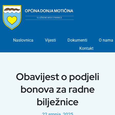
Skip
to
content
Naslovnica
Vijesti
Dokumenti
O nama
Kontakt
Obavijest o podjeli
bonova za radne
bilježnice
22 srpnja, 2025