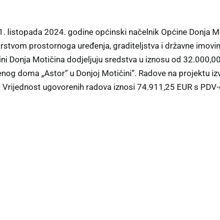
. listopada 2024. godine općinski načelnik Općine Donja Mot
rstvom prostornoga uređenja, graditeljstva i državne imovi
ni Donja Motičina dodjeljuju sredstva u iznosu od 32.000,0
nog doma „Astor“ u Donjoj Motičini“. Radove na projektu izv
. Vrijednost ugovorenih radova iznosi 74.911,25 EUR s PDV