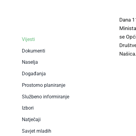
Dana 11
Minista
se Opći
Vijesti
Društve
Dokumenti
Našica
Naselja
Događanja
Prostorno planiranje
Službeno informiranje
Izbori
Natječaji
Savjet mladih