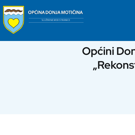
Skip
to
content
Općini Don
„Rekons