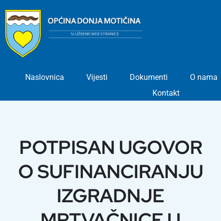
Skip
to
content
Naslovnica
Vijesti
Dokumenti
O nama
Kontakt
POTPISAN UGOVOR
O SUFINANCIRANJU
IZGRADNJE
MRTVAČNICE U