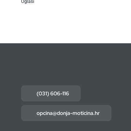
Oglasi
(031) 606-116
opcina@donja-moticina.hr