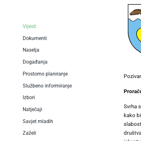
Vijesti
Dokumenti
Naselja
Događanja
Prostorno planiranje
Pozivam
Službeno informiranje
Prorač
Izbori
Svrha s
Natječaji
kako bi
Savjet mladih
slabost
društva
Zaželi