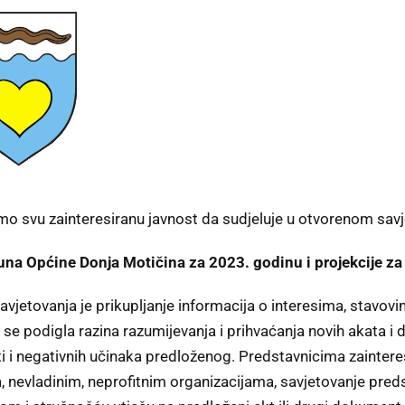
o svu zainteresiranu javnost da sudjeluje u otvorenom sav
una Općine Donja Motičina za 2023. godinu i projekcije za
avjetovanja je prikupljanje informacija o interesima, stavovi
 se podigla razina razumijevanja i prihvaćanja novih akata i 
i i negativnih učinaka predloženog. Predstavnicima zainteres
, nevladinim, neprofitnim organizacijama, savjetovanje preds