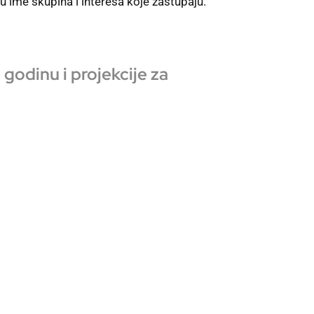
u ime skupina i interesa koje zastupaju.
godinu i projekcije za