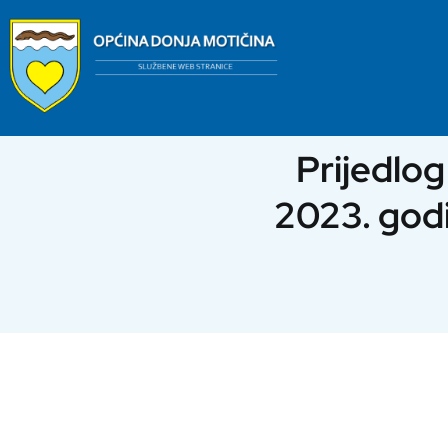
Skip
to
content
Prijedlo
2023. godi