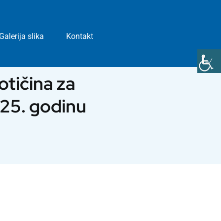
Galerija slika
Kontakt
tičina za
025. godinu