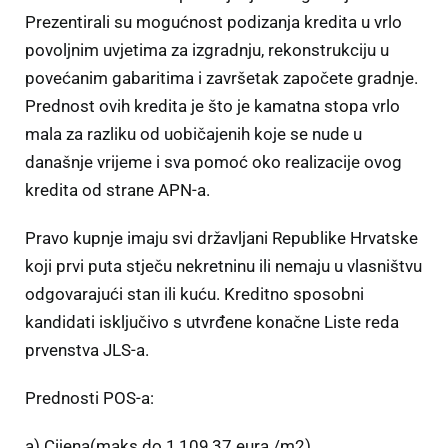
Prezentirali su mogućnost podizanja kredita u vrlo
povoljnim uvjetima za izgradnju, rekonstrukciju u
povećanim gabaritima i završetak započete gradnje.
Prednost ovih kredita je što je kamatna stopa vrlo
mala za razliku od uobičajenih koje se nude u
današnje vrijeme i sva pomoć oko realizacije ovog
kredita od strane APN-a.
Pravo kupnje imaju svi državljani Republike Hrvatske
koji prvi puta stječu nekretninu ili nemaju u vlasništvu
odgovarajući stan ili kuću. Kreditno sposobni
kandidati isključivo s utvrđene konačne Liste reda
prvenstva JLS-a.
Prednosti POS-a:
a) Cijena(maks do 1,109,37 eura /m2)