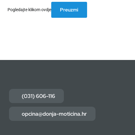
Preuzmi
Pogledajte klikom ovdje
(031) 606-116
opcina@donja-moticina.hr