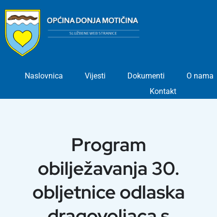
Skip
to
content
Naslovnica
Vijesti
Dokumenti
O nama
Kontakt
Program
obilježavanja 30.
obljetnice odlaska
dragovoljaca s