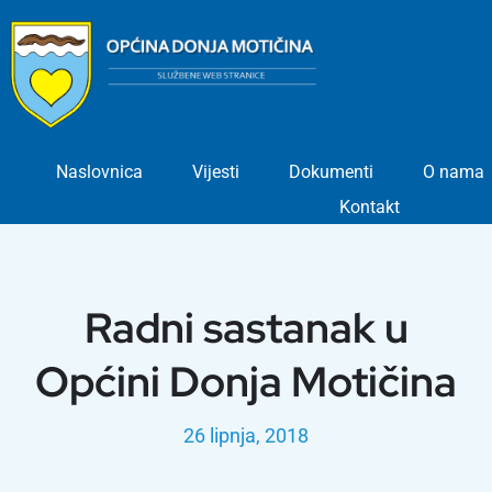
Skip
to
content
Naslovnica
Vijesti
Dokumenti
O nama
Kontakt
Radni sastanak u
Općini Donja Motičina
26 lipnja, 2018