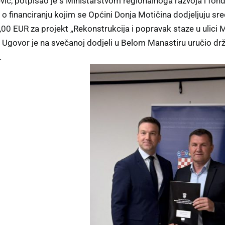
ić, potpisao je s Ministarstvom regionalnoga razvoja i fon
o financiranju kojim se Općini Donja Motičina dodjeljuju sr
00 EUR za projekt „Rekonstrukcija i popravak staze u ulici M
 Ugovor je na svečanoj dodjeli u Belom Manastiru uručio drž
.