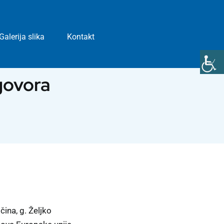
Galerija slika
Kontakt
govora
ina, g. Željko