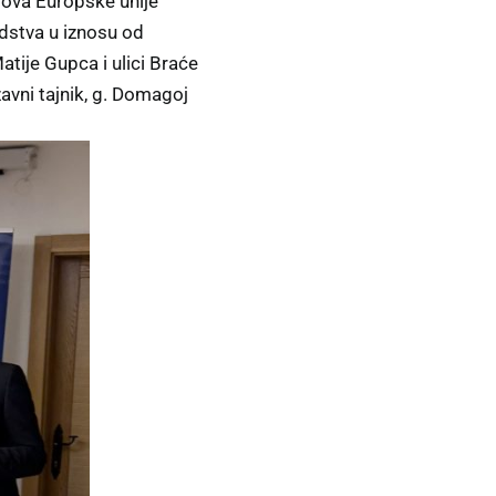
dova Europske unije
edstva u iznosu od
atije Gupca i ulici Braće
avni tajnik, g. Domagoj