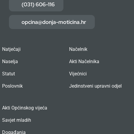
(031) 606-116
opcina@donja-moticina.hr
Natječaji
Načelnik
Naselja
Akti Načelnika
Statut
Vijećnici
Poslovnik
Jedinstveni upravni odjel
Akti Općinskog vijeća
Savjet mladih
Događanja