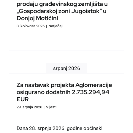
prodaju građevinskog zemljišta u
Službeno informiranje
„Gospodarskoj zoni Jugoistok“ u
Donjoj Motičini
Izbori
3. kolovoza 2026
|
Natječaji
Natječaji
Savjet mladih
srpanj 2026
Zaželi
Za nastavak projekta Aglomeracije
osigurano dodatnih 2.735.294,94
EUR
Civilna zaštita
29. srpnja 2026
|
Vijesti
Oglasi
Dana 28. srpnja 2026. godine općinski