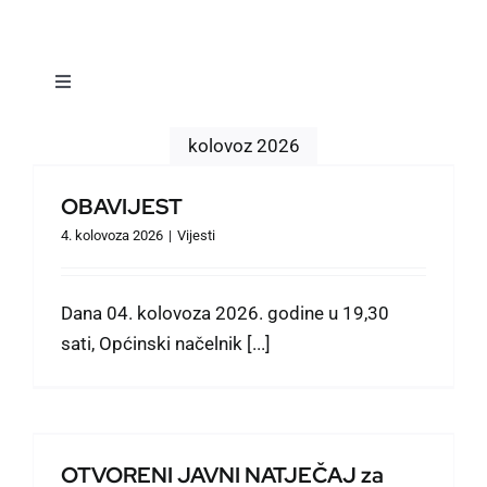
Toggle
Navigation
Vijesti
kolovoz 2026
OBAVIJEST
Dokumenti
4. kolovoza 2026
|
Vijesti
Naselja
Dana 04. kolovoza 2026. godine u 19,30
sati, Općinski načelnik [...]
Događanja
Prostorno planiranje
OTVORENI JAVNI NATJEČAJ za