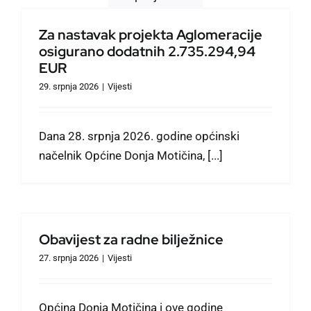
Zaželi
Za nastavak projekta Aglomeracije
osigurano dodatnih 2.735.294,94
EUR
Civilna zaštita
29. srpnja 2026
|
Vijesti
Oglasi
Dana 28. srpnja 2026. godine općinski
načelnik Općine Donja Motičina, [...]
Obavijest za radne bilježnice
27. srpnja 2026
|
Vijesti
Općina Donja Motičina i ove godine