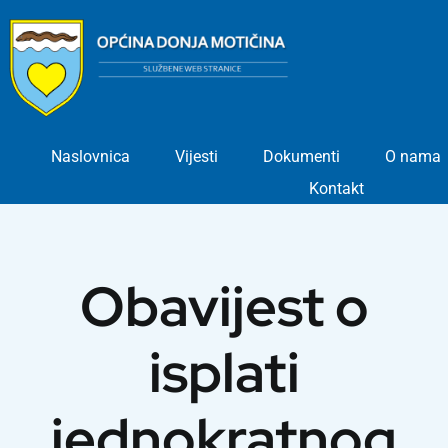
Skip
to
content
Naslovnica
Vijesti
Dokumenti
O nama
Kontakt
Obavijest o
isplati
jednokratnog