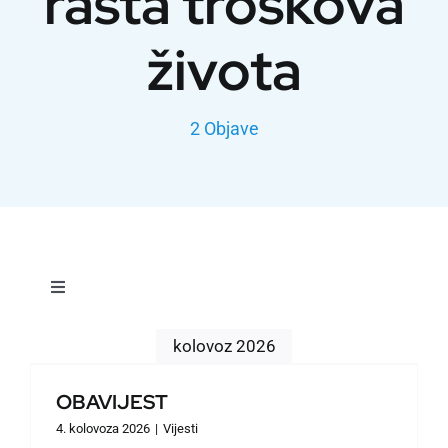
rasta troškova
života
2 Objave
Toggle
Navigation
Vijesti
kolovoz 2026
OBAVIJEST
Dokumenti
4. kolovoza 2026
|
Vijesti