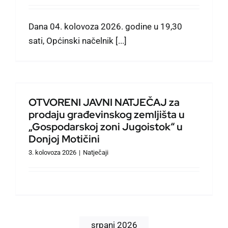
Naselja
Dana 04. kolovoza 2026. godine u 19,30
sati, Općinski načelnik [...]
Događanja
Prostorno planiranje
OTVORENI JAVNI NATJEČAJ za
prodaju građevinskog zemljišta u
Službeno informiranje
„Gospodarskoj zoni Jugoistok“ u
Donjoj Motičini
Izbori
3. kolovoza 2026
|
Natječaji
Natječaji
Savjet mladih
srpanj 2026