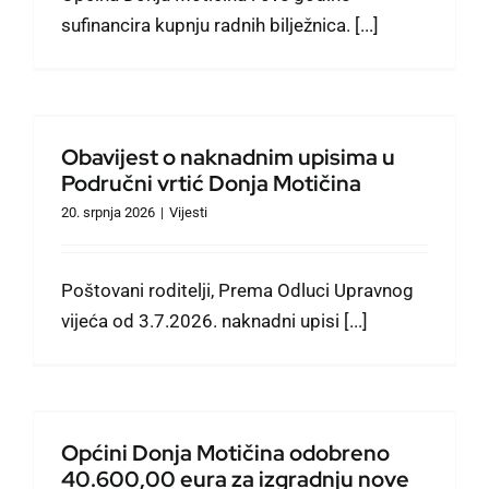
sufinancira kupnju radnih bilježnica. [...]
Obavijest o naknadnim upisima u
Područni vrtić Donja Motičina
20. srpnja 2026
|
Vijesti
Poštovani roditelji, Prema Odluci Upravnog
vijeća od 3.7.2026. naknadni upisi [...]
Općini Donja Motičina odobreno
40.600,00 eura za izgradnju nove