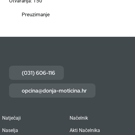
Otvaranja: 150
Preuzimanje
(031) 606-116
opcina@donja-moticina.hr
Natječaji
Načelnik
Naselja
Akti Načelnika