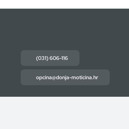
(031) 606-116
opcina@donja-moticina.hr